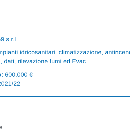
 Prato
9 s.r.l
pianti idricosanitari, climatizzazione, antincen
o, dati, rilevazione fumi ed Evac.
o
: 600.000 €
 2021/22
e