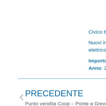
Teatro Garibaldi
Civico 6
Nuovi im
elettric
Import
Anno
:
PRECEDENTE
Punto vendita Coop – Ponte a Grev